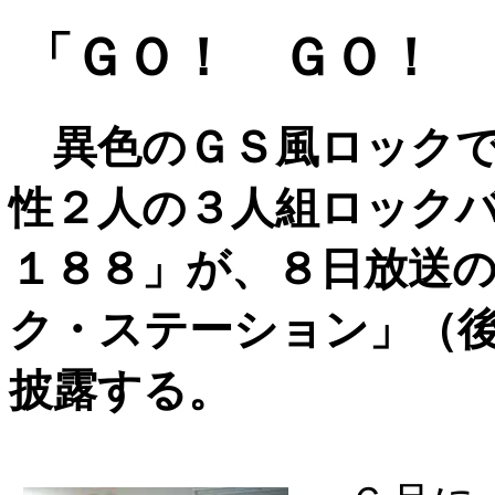
「ＧＯ！ ＧＯ！ 
異色のＧＳ風ロックで
性２人の３人組ロック
１８８」が、８日放送
ク・ステーション」（
披露する。