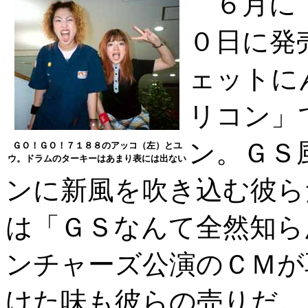
６月に「
０日に発
ェットに
リコン」
ン。ＧＳ
ＧＯ！ＧＯ！７１８８のアッコ（左）とユ
ウ。ドラムのターキーはあまり表には出ない
ンに新風を吹き込む彼ら
は「ＧＳなんて全然知ら
ンチャーズ公演のＣＭが
けた味も彼らの売りだ。