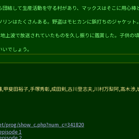
から団結して生産活動を守る村があり、マックスはそこに用心棒
ソリンはたくさんある。野盗はモヒカンに鋲打ちのジャケット
に地上波で放送されていたものを久し振りに鑑賞した。子供の
いいでしょう。
輔,甲斐田裕子,手塚秀彰,成田剣,古川登志夫,川村万梨阿,高木渉,
net/prog/show_c.php?num_c=341820
isode 1
isode 2