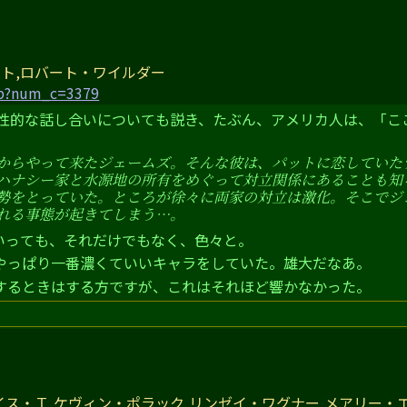
ト,ロバート・ワイルダー
hp?num_c=3379
理性的な話し合いについても説き、たぶん、アメリカ人は、「
からやって来たジェームズ。そんな彼は、パットに恋していた
ハナシー家と水源地の所有をめぐって対立関係にあることも知
勢をとっていた。ところが徐々に両家の対立は激化。そこでジ
れる事態が起きてしまう…。
いっても、それだけでもなく、色々と。
やっぱり一番濃くていいキャラをしていた。雄大だなあ。
するときはする方ですが、これはそれほど響かなかった。
イス・Ｔ,ケヴィン・ポラック,リンゼイ・ワグナー,メアリー・