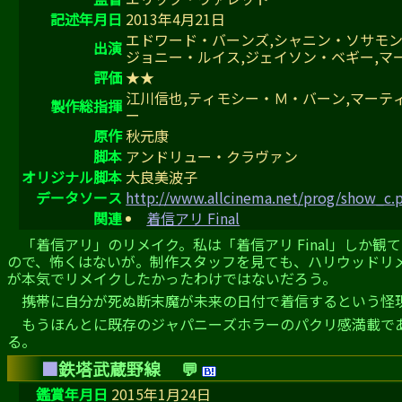
記述年月日
2013年4月21日
エドワード・バーンズ,シャニン・ソサモン
出演
ジョニー・ルイス,ジェイソン・ベギー,マ
評価
★★
江川信也,ティモシー・Ｍ・バーン,マーテ
製作総指揮
ー
原作
秋元康
脚本
アンドリュー・クラヴァン
オリジナル脚本
大良美波子
データソース
http://www.allcinema.net/prog/show_c
関連
着信アリ Final
「着信アリ」のリメイク。私は「着信アリ Final」し
ので、怖くはないが。制作スタッフを見ても、ハリウッドリ
が本気でリメイクしたかったわけではないだろう。
携帯に自分が死ぬ断末魔が未来の日付で着信するという怪
もうほんとに既存のジャパニーズホラーのパクリ感満載で
る。
■
鉄塔武蔵野線
💬
鑑賞年月日
2015年1月24日