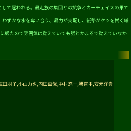
として雇われる。暴走族の集団との抗争とカーチェイスの果て
。わずかな水を奪い合う、暴力が支配し、紙幣がケツを拭く紙
頃に観たので雰囲気は覚えていても話とかまるで覚えていなか
塩田朋子,小山力也,内田直哉,中村悠一,勝杏里,安元洋貴