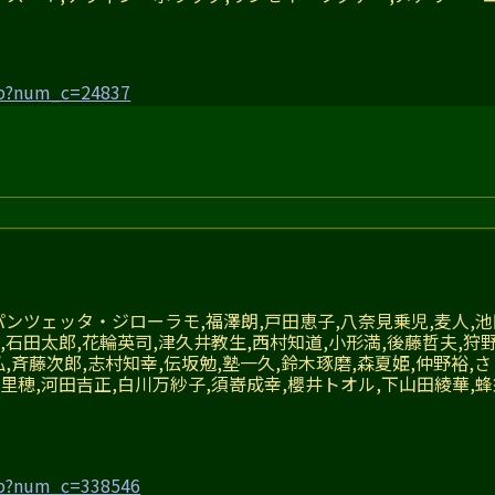
hp?num_c=24837
パンツェッタ・ジローラモ,福澤朗,戸田恵子,八奈見乗児,麦人,池
,石田太郎,花輪英司,津久井教生,西村知道,小形満,後藤哲夫,狩
弘,斉藤次郎,志村知幸,伝坂勉,塾一久,鈴木琢磨,森夏姫,仲野裕,
里穂,河田吉正,白川万紗子,須嵜成幸,櫻井トオル,下山田綾華,
hp?num_c=338546