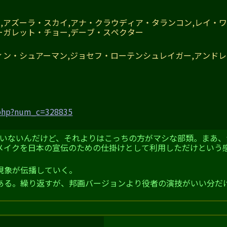
,アズーラ・スカイ,アナ・クラウディア・タランコン,レイ・ワ
ーガレット・チョー,デーブ・スペクター
ィン・シュアーマン,ジョセフ・ローテンシュレイガー,アンド
.php?num_c=328835
か観ていないんだけど、それよりはこっちの方がマシな部類。まあ
メイクを日本の宣伝のための仕掛けとして利用しただけという
現象が伝播していく。
ある。繰り返すが、邦画バージョンより役者の演技がいい分だ