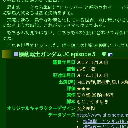
暴走族──今なら単純に“ヒャッハー”と呼称される──
に登場人物たちはある決断をする。
荒廃は進み、完全な砂漠と化している世界。水は無いがガ
になるような時代。これがマッドマックスである。
もちろん初見ではない。こちらも4の公開に合わせて深夜
った。
これも世界でヒットした。唯一無二の世紀末映画といって
■
機動戦士ガンダムUC episode 5
💬
鑑賞年月日
2015年1月26日
監督
古橋一浩
記述年月日
2016年1月25日
出演(声)
内山昂輝,藤村歩,浪川大
評価
★★★
原作
矢立肇,富野由悠季
脚本
むとうやすゆき
オリジナルキャラクターデザイン
安彦良和
データソース
http://www.allcinema.
機動戦士ガンダムUC ep
機動戦士ガンダムUC ep