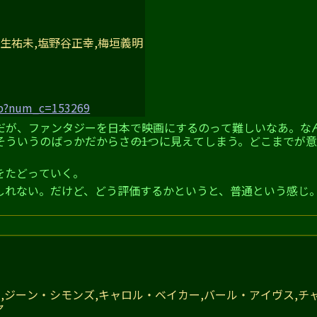
麻生祐未,塩野谷正幸,梅垣義明
hp?num_c=153269
だが、ファンタジーを日本で映画にするのって難しいなあ。な
そういうのばっかだからさ――の1つに見えてしまう。どこまでが
をたどっていく。
しれない。だけど、どう評価するかというと、普通という感じ
,ジーン・シモンズ,キャロル・ベイカー,バール・アイヴス,チ
ヤ