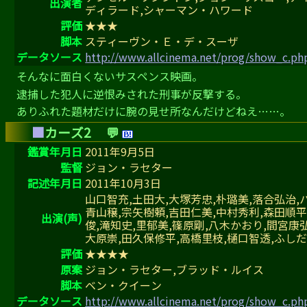
出演者
ディラード,シャーマン・ハワード
評価
★★★
脚本
スティーヴン・Ｅ・デ・スーザ
データソース
http://www.allcinema.net/prog/show_c.p
そんなに面白くないサスペンス映画。
逮捕した犯人に逆恨みされた刑事が反撃する。
ありふれた題材だけに腕の見せ所なんだけどねえ……。
■
カーズ2
💬
鑑賞年月日
2011年9月5日
監督
ジョン・ラセター
記述年月日
2011年10月3日
山口智充,土田大,大塚芳忠,朴璐美,落合弘治,
青山穣,宗矢樹頼,吉田仁美,中村秀利,森田順平
出演(声)
俊,滝知史,里郁美,篠原剛,八木かおり,間宮康
大原崇,田久保修平,高橋里枝,樋口智透,ふしだ
評価
★★★★
原案
ジョン・ラセター,ブラッド・ルイス
脚本
ベン・クイーン
データソース
http://www.allcinema.net/prog/show_c.p