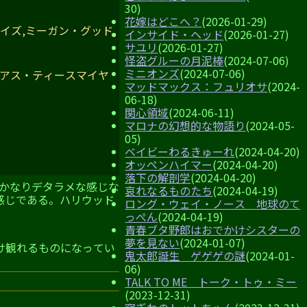
30)
花嫁はどこへ？
(2026-01-29)
イズ,ミーガン・グッド,
インサイド・ヘッド
(2026-01-27)
サユリ
(2026-01-27)
怪盗グルーの月泥棒
(2024-07-06)
ミニオンズ
(2024-07-06)
レアス・ティースマイヤ
マッドマックス：フュリオサ
(2024-
06-18)
関心領域
(2024-06-11)
マロナの幻想的な物語り
(2024-05-
05)
ベイビーわるきゅーれ
(2024-04-20)
オッペンハイマー
(2024-04-20)
落下の解剖学
(2024-04-20)
、かなりデタラメな感じな
哀れなるものたち
(2024-04-19)
感じである。ハリウッド
ロング・ウェイ・ノース 地球のて
っぺん
(2024-04-19)
青春ブタ野郎はおでかけシスターの
夢を見ない
(2024-01-07)
け観れるものになってい
鬼太郎誕生 ゲゲゲの謎
(2024-01-
06)
TALK TO ME トーク・トゥ・ミー
(2023-12-31)