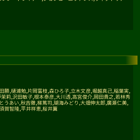
田勝,樋浦勉,片岡富枝,森ひろ子,立木文彦,堀越真己,稲葉実,
野茉莉,沢田敏子,根本泰彦,大川透,高宮俊介,岡田貴之,若林秀
さとうあい,秋吉徹,梯篤司,瑚海みどり,大畑伸太郎,廣瀬仁美,
蜂須賀智隆,平井祥恵,桜井翼