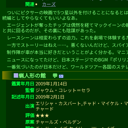
関連
カーズ
ついにピクサーの映画で5つ星以外を付けることになると
続編としてやらなくてもいいよなあ。
エージェントが奪ったチップは偶然を経てマックイーンの
と共に回るのだが、その裏にも陰謀があった。
レースシーンは相変わらずの迫力。これを劇場で体験する
一方でストーリーはねえ……。悪くないんだけど、スパイ
制作陣が車が本当に好きだということがよく分かる。マニ
ニュースになってたけど、日本ステージでのBGM『ポリリ
一番気づいたのが日本だけど、ワールドツアー各国のステ
■
蝋人形の館
💬
鑑賞年月日
2009年1月14日
監督
ジャウム・コレット＝セラ
記述年月日
2009年2月1日
エリシャ・カスバート,チャド・マイケル・マ
出演
チャード
評価
★★★
原案
チャールズ・ベルデン