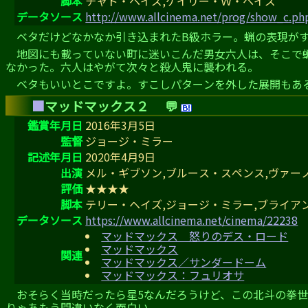
脚本
チャド・ヘイズ,ケイリー・Ｗ・ヘイズ
データソース
http://www.allcinema.net/prog/show_c.p
ベタだけどなかなか引き込まれたB級ホラー。蝋の表現が
地図にも載っていない町に迷いこんだ男女六人は、そこで
なかった。六人はやがて次々と殺人鬼に襲われる。
ベタもいいとこですよ。すこしパターンを外した展開もあ
■
マッドマックス２
💬
鑑賞年月日
2016年3月5日
監督
ジョージ・ミラー
記述年月日
2020年4月9日
出演
メル・ギブソン,ブルース・スペンス,ヴァー
評価
★★★★
脚本
テリー・ヘイズ,ジョージ・ミラー,ブライア
データソース
https://www.allcinema.net/cinema/22238
マッドマックス 怒りのデス・ロード
マッドマックス
関連
マッドマックス／サンダードーム
マッドマックス：フュリオサ
おそらく当時だったら星5なんだろうけど、この北斗の拳
りゃあもう間違いなく面白い。