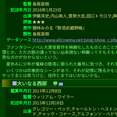
監督
長尾直樹
記述年月日
2016年1月23日
出演
伊藤淳史,内山眞人,菅原大吉,田口トモロヲ,
評価
★★★
原作
銀林みのる『鉄塔武蔵野線』
脚色
長尾直樹
データソース
http://www.allcinema.net/prog/show_c.p
ファンタジーノベル大賞受賞作を映画化したものとのこと
理とか、ただの筋の通ってない出来損ない――邦画ってそもそも
熟なのかが分からないという。
夏休みに少年が電線の鉄塔に振られた番号に気づき、それ
いくつかは印象的なシーンがあり、それが記憶に残るかも
やってるとは思うけど、佳作とまではいかないかな。
■
大いなる西部
💬
鑑賞年月日
2013年12月8日
監督
ウィリアム・ワイラー
記述年月日
2013年12月16日
グレゴリー・ペック,チャールトン・ヘストン
出演
ド,チャック・コナーズ,アルフォンソ・ベド