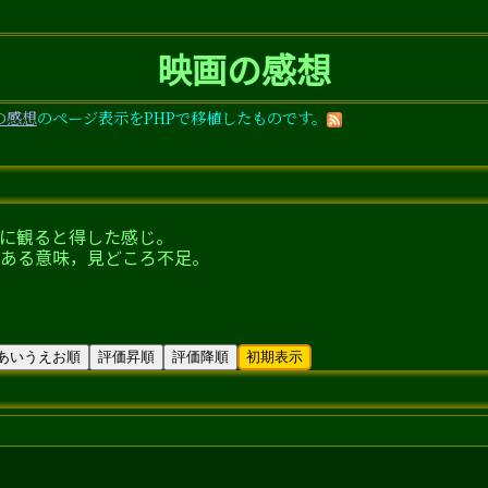
映画の感想
の感想
のページ表示をPHPで移植したものです。
に観ると得した感じ。
ある意味，見どころ不足。
あいうえお順
評価昇順
評価降順
初期表示