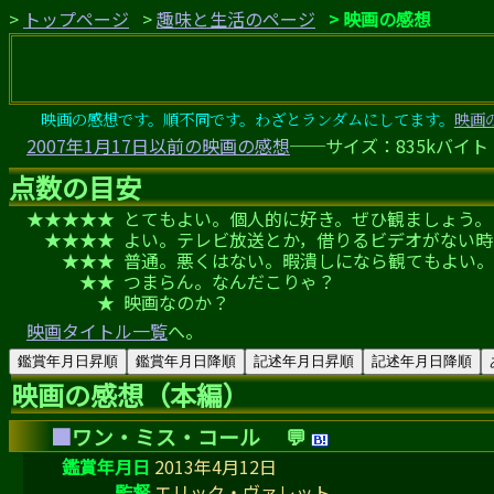
トップページ
趣味と生活のページ
映画の感想
映画の感想です。順不同です。わざとランダムにしてます。
映画
2007年1月17日以前の映画の感想
──サイズ：835kバイト
点数の目安
★★★★★
とてもよい。個人的に好き。ぜひ観ましょう。
★★★★
よい。テレビ放送とか，借りるビデオがない時
★★★
普通。悪くはない。暇潰しになら観てもよい。
★★
つまらん。なんだこりゃ？
★
映画なのか？
映画タイトル一覧
へ。
鑑賞年月日昇順
鑑賞年月日降順
記述年月日昇順
記述年月日降順
映画の感想（本編）
■
ワン・ミス・コール
💬
鑑賞年月日
2013年4月12日
監督
エリック・ヴァレット