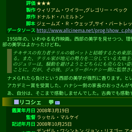
評価
★★★
製作
ウィリアム・ワイラー,グレゴリー・ペック
原作
ドナルド・ハミルトン
脚本
ジェームズ・Ｒ・ウェッブ,サイ・バートレッ
データソース
http://www.allcinema.net/prog/show_c.p
1958年の、いわゆる名作映画。西部の美学を見せつつ、
部の美学はよかったけどね。
テキサスの有力者テリルの娘パットと結婚するため東部
る。また、テリル家が地元の勢力を二分している大地主
のジュリーは、騒動を避けようとどちらにも売らない姿
ことに。だが、その後、ジュリーがハナシー側に監禁さ
ナメられたら負けという西部の美学が強烈に香ります。と
アカデミー賞を受賞した、ハナシー側の家長のおっさんが
あ、自分は、そこまで感動しませんでした。古典でも感動
■
リコシェ
💬
鑑賞年月日
2008年3月19日
監督
ラッセル・マルケイ
記述年月日
2008年10月25日
デンゼル・ワシントン,ジョン・リスゴー,ア